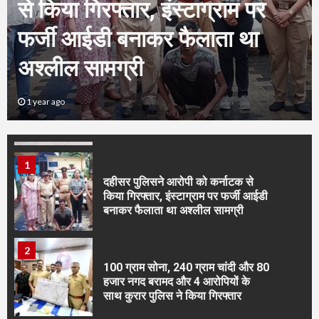
पार्टी के अनुभवी नेता पदाधिकारी द्वारा
देशी पिस्तौल ले जा रहे आरोपी को गिरफ्तार
कर उसके पास से 02 देशी पिस्तौल और
सेवा सुशासन और गरीब कल्याण का
02 जिंदा कारतूस जब्त करने में सफलता
हासिल की है.
लेखा जोखा
5
1 year ago
हवाला के जरिये लाखों की ठगी पांच आरोपी
गिरफ्तार।
1
दहीसर पुलिसने आरोपी को कर्नाटक से
किया गिरफ्तार, इंस्टाग्राम पर फर्जी आईडी
बनाकर फैलाता था अश्लील सामग्री
2
100 ग्राम सोना, 240 ग्राम चांदी और 80
हजार नगद बरामद और 4 आरोपियों के
साथ कुरार पुलिस ने किया गिरफ्तार