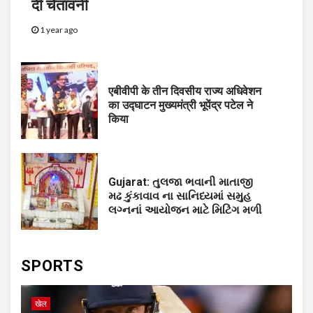
दी चेतावनी
1 year ago
एबीवीपी के तीन दिवसीय राज्य अधिवेशन
का उद्घाटन मुख्यमंत्री भूपेंद्र पटेल ने
किया
Gujarat: તુલજા ભવાની માતાજી
મઢ કુંકાવાવ ના સાનિધ્યમાં સમુહ
લગ્નનાં આયોજન માટે મિટિંગ મળી
SPORTS
खेल