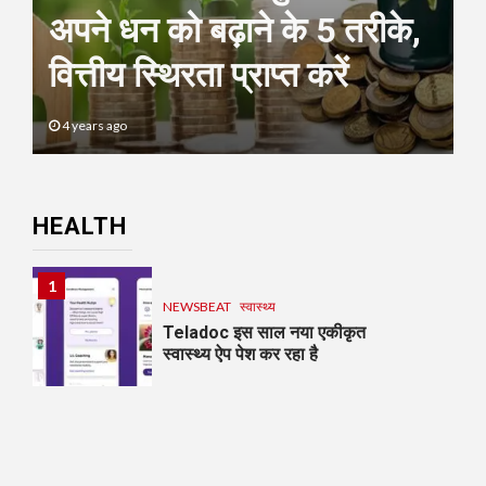
अपने धन को बढ़ाने के 5 तरीके,
वित्तीय स्थिरता प्राप्त करें
4 years ago
HEALTH
1
NEWSBEAT
स्वास्थ्य
Teladoc इस साल नया एकीकृत
स्वास्थ्य ऐप पेश कर रहा है
6
NEWSBEAT
मुंबई
फिल्म ‘जाट’ ने बॉक्स ऑफिस पर मचाया धमाल,
कास्टिंग डायरेक्टर आलोक सिंह की कास्टिंग को