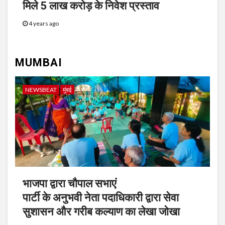
मिले 5 लाख करोड़ के निवेश प्रस्ताव
बनाकर फैलाता था अश्लील सामग्री
4 years ago
2
100 ग्राम सोना, 240 ग्राम चांदी और 80
हजार नगद बरामद और 4 आरोपियों के
MUMBAI
साथ कुरार पुलिस ने किया गिरफ्तार
NEWSBEAT
मुंबई
3
मीरा-भाईंदर क्राइम ब्रांच ने दो आरोपियों
को गिरफ्ताफ कर 4 पिस्तौल, 43 जिंदा
कारतूस बरामद की
भाजपा द्वारा चौपाल सभाएं
पार्टी के अनुभवी नेता पदाधिकारी द्वारा सेवा
सुशासन और गरीब कल्याण का लेखा जोखा