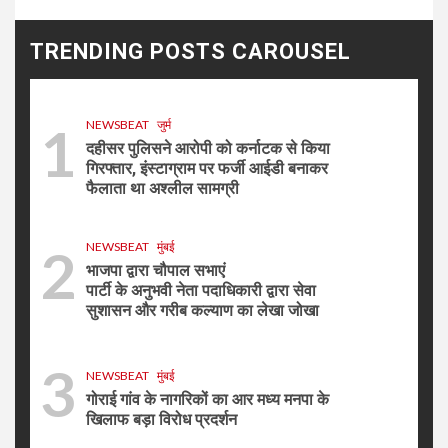
10
NEWSBEAT
मुंबई
दहिसर ईस्ट साईं मंदिर हॉल, मुंबई में श्री विश्वकर्मा
चैरिटेबल ट्रस्ट द्वारा आयोजित भव्य साईं भंडारा
TRENDING POSTS CAROUSEL
महा पूजा
1
NEWSBEAT
जुर्म
दहीसर पुलिसने आरोपी को कर्नाटक से किया
गिरफ्तार, इंस्टाग्राम पर फर्जी आईडी बनाकर
फैलाता था अश्लील सामग्री
2
NEWSBEAT
मुंबई
भाजपा द्वारा चौपाल सभाएं
पार्टी के अनुभवी नेता पदाधिकारी द्वारा सेवा
सुशासन और गरीब कल्याण का लेखा जोखा
3
NEWSBEAT
मुंबई
गोराई गांव के नागरिकों का आर मध्य मनपा के
खिलाफ बड़ा विरोध प्रदर्शन