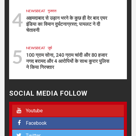
4
NEWSBEAT
गुजरात
अहमदाबाद से उड़ान भरने के कुछ ही देर बाद एयर
इंडिया का विमान दुर्घटनाग्रस्त; पायलट ने दी
चेतावनी
5
NEWSBEAT
जुर्म
100 ग्राम सोना, 240 ग्राम चांदी और 80 हजार
नगद बरामद और 4 आरोपियों के साथ कुरार पुलिस
ने किया गिरफ्तार
6
NEWSBEAT
मुंबई
फिल्म ‘जाट’ ने बॉक्स ऑफिस पर मचाया धमाल,
SOCIAL MEDIA FOLLOW
कास्टिंग डायरेक्टर आलोक सिंह की कास्टिंग को
मिली सराहना
Youtube
7
NEWSBEAT
जुर्म
Facebook
मीरा-भाईंदर क्राइम ब्रांच ने दो आरोपियों को
गिरफ्ताफ कर 4 पिस्तौल, 43 जिंदा कारतूस
Twitter