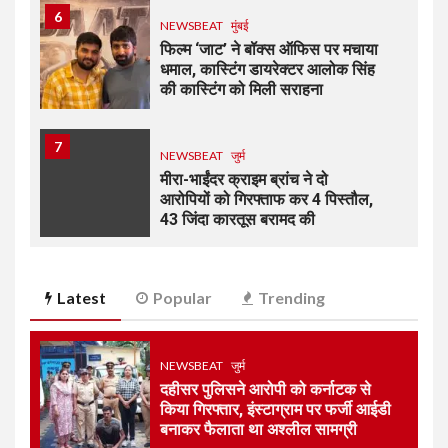
6
NEWSBEAT
मुंबई
फिल्म ‘जाट’ ने बॉक्स ऑफिस पर मचाया
धमाल, कास्टिंग डायरेक्टर आलोक सिंह
की कास्टिंग को मिली सराहना
7
NEWSBEAT
जुर्म
मीरा-भाईंदर क्राइम ब्रांच ने दो
आरोपियों को गिरफ्ताफ कर 4 पिस्तौल,
43 जिंदा कारतूस बरामद की
1
NEWSBEAT
जुर्म
Latest
Popular
Trending
दहीसर पुलिसने आरोपी को कर्नाटक से
किया गिरफ्तार, इंस्टाग्राम पर फर्जी
आईडी बनाकर फैलाता था अश्लील
सामग्री
NEWSBEAT
जुर्म
दहीसर पुलिसने आरोपी को कर्नाटक से
किया गिरफ्तार, इंस्टाग्राम पर फर्जी आईडी
2
NEWSBEAT
मुंबई
बनाकर फैलाता था अश्लील सामग्री
भाजपा द्वारा चौपाल सभाएं