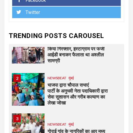
Facebook
मीरा-भाईंदर क्राइम ब्रांच ने दो
आरोपियों को गिरफ्ताफ कर 4 पिस्तौल,
Twitter
43 जिंदा कारतूस बरामद की
TRENDING POSTS CAROUSEL
1
NEWSBEAT
जुर्म
दहीसर पुलिसने आरोपी को कर्नाटक से
किया गिरफ्तार, इंस्टाग्राम पर फर्जी
आईडी बनाकर फैलाता था अश्लील
सामग्री
2
NEWSBEAT
मुंबई
भाजपा द्वारा चौपाल सभाएं
पार्टी के अनुभवी नेता पदाधिकारी द्वारा
सेवा सुशासन और गरीब कल्याण का
लेखा जोखा
3
NEWSBEAT
मुंबई
गोराई गांव के नागरिकों का आर मध्य