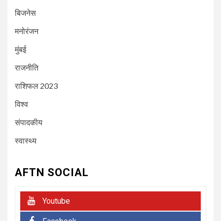
बिजनेस
4
NEWSBEAT
गुजरात
मनोरंजन
अहमदाबाद से उड़ान भरने के कुछ ही देर
बाद एयर इंडिया का विमान
मुंबई
दुर्घटनाग्रस्त; पायलट ने दी चेतावनी
राजनीति
राशिफल 2023
5
NEWSBEAT
जुर्म
100 ग्राम सोना, 240 ग्राम चांदी और
विश्व
80 हजार नगद बरामद और 4 आरोपियों
के साथ कुरार पुलिस ने किया गिरफ्तार
संपादकीय
स्वास्थ्य
6
NEWSBEAT
मुंबई
फिल्म ‘जाट’ ने बॉक्स ऑफिस पर मचाया
AFTN SOCIAL
धमाल, कास्टिंग डायरेक्टर आलोक सिंह
की कास्टिंग को मिली सराहना
Youtube
7
NEWSBEAT
जुर्म