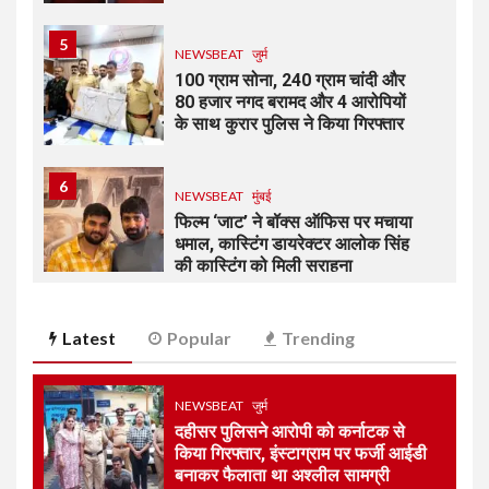
5
NEWSBEAT
जुर्म
100 ग्राम सोना, 240 ग्राम चांदी और
80 हजार नगद बरामद और 4 आरोपियों
के साथ कुरार पुलिस ने किया गिरफ्तार
6
NEWSBEAT
मुंबई
फिल्म ‘जाट’ ने बॉक्स ऑफिस पर मचाया
धमाल, कास्टिंग डायरेक्टर आलोक सिंह
की कास्टिंग को मिली सराहना
7
Latest
Popular
Trending
NEWSBEAT
जुर्म
मीरा-भाईंदर क्राइम ब्रांच ने दो
आरोपियों को गिरफ्ताफ कर 4 पिस्तौल,
43 जिंदा कारतूस बरामद की
NEWSBEAT
जुर्म
दहीसर पुलिसने आरोपी को कर्नाटक से
किया गिरफ्तार, इंस्टाग्राम पर फर्जी आईडी
बनाकर फैलाता था अश्लील सामग्री
1
NEWSBEAT
जुर्म