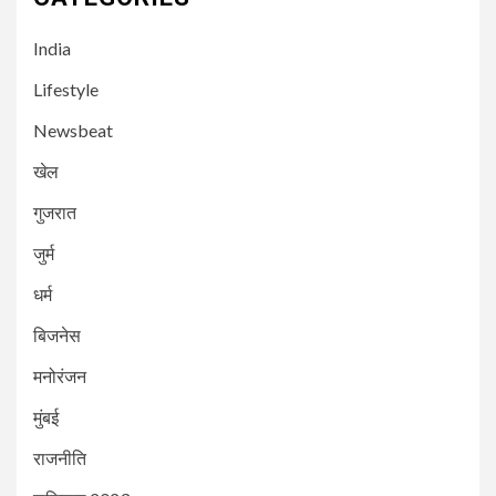
India
Lifestyle
Newsbeat
खेल
गुजरात
3
NEWSBEAT
मुंबई
जुर्म
गोराई गांव के नागरिकों का आर मध्य
मनपा के खिलाफ बड़ा विरोध प्रदर्शन
धर्म
बिजनेस
4
NEWSBEAT
गुजरात
मनोरंजन
अहमदाबाद से उड़ान भरने के कुछ ही देर
बाद एयर इंडिया का विमान
मुंबई
दुर्घटनाग्रस्त; पायलट ने दी चेतावनी
राजनीति