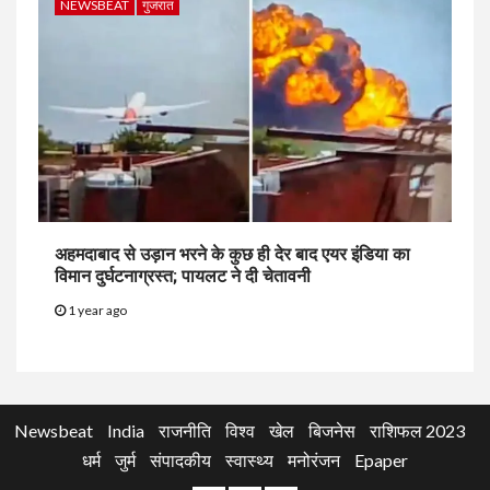
NEWSBEAT
गुजरात
अहमदाबाद से उड़ान भरने के कुछ ही देर बाद एयर इंडिया का
विमान दुर्घटनाग्रस्त; पायलट ने दी चेतावनी
1 year ago
Newsbeat
India
राजनीति
विश्व
खेल
बिजनेस
राशिफल 2023
धर्म
जुर्म
संपादकीय
स्वास्थ्य
मनोरंजन
Epaper