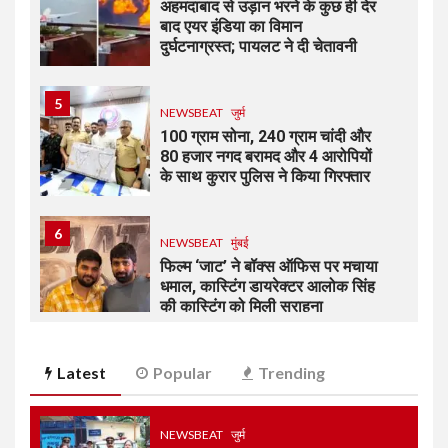
अहमदाबाद से उड़ान भरने के कुछ ही देर
बाद एयर इंडिया का विमान
दुर्घटनाग्रस्त; पायलट ने दी चेतावनी
5
NEWSBEAT
जुर्म
100 ग्राम सोना, 240 ग्राम चांदी और
80 हजार नगद बरामद और 4 आरोपियों
के साथ कुरार पुलिस ने किया गिरफ्तार
6
NEWSBEAT
मुंबई
फिल्म ‘जाट’ ने बॉक्स ऑफिस पर मचाया
धमाल, कास्टिंग डायरेक्टर आलोक सिंह
की कास्टिंग को मिली सराहना
7
Latest
Popular
Trending
NEWSBEAT
जुर्म
मीरा-भाईंदर क्राइम ब्रांच ने दो
आरोपियों को गिरफ्ताफ कर 4 पिस्तौल,
43 जिंदा कारतूस बरामद की
NEWSBEAT
जुर्म