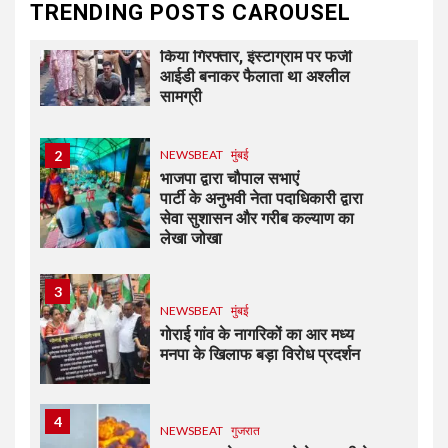
TRENDING POSTS CAROUSEL
1
NEWSBEAT
जुर्म
दहीसर पुलिसने आरोपी को कर्नाटक से
किया गिरफ्तार, इंस्टाग्राम पर फर्जी
आईडी बनाकर फैलाता था अश्लील
सामग्री
2
NEWSBEAT
मुंबई
भाजपा द्वारा चौपाल सभाएं
पार्टी के अनुभवी नेता पदाधिकारी द्वारा
सेवा सुशासन और गरीब कल्याण का
लेखा जोखा
3
NEWSBEAT
मुंबई
गोराई गांव के नागरिकों का आर मध्य
मनपा के खिलाफ बड़ा विरोध प्रदर्शन
4
NEWSBEAT
गुजरात