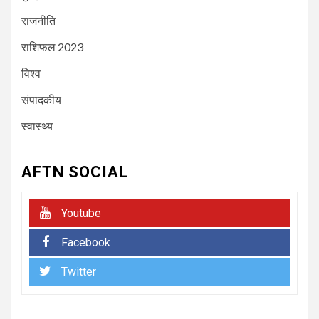
दुर्घटनाग्रस्त; पायलट ने दी चेतावनी
राजनीति
राशिफल 2023
5
NEWSBEAT
जुर्म
100 ग्राम सोना, 240 ग्राम चांदी और
विश्व
80 हजार नगद बरामद और 4 आरोपियों
के साथ कुरार पुलिस ने किया गिरफ्तार
संपादकीय
स्वास्थ्य
6
NEWSBEAT
मुंबई
फिल्म ‘जाट’ ने बॉक्स ऑफिस पर मचाया
AFTN SOCIAL
धमाल, कास्टिंग डायरेक्टर आलोक सिंह
की कास्टिंग को मिली सराहना
Youtube
7
NEWSBEAT
जुर्म
Facebook
मीरा-भाईंदर क्राइम ब्रांच ने दो
आरोपियों को गिरफ्ताफ कर 4 पिस्तौल,
Twitter
43 जिंदा कारतूस बरामद की