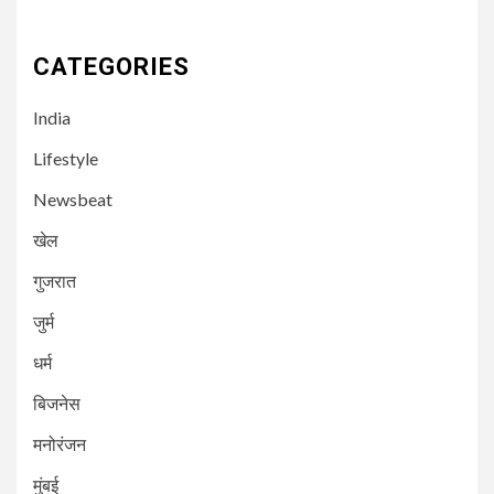
CATEGORIES
India
Lifestyle
Newsbeat
खेल
गुजरात
3
NEWSBEAT
मुंबई
जुर्म
गोराई गांव के नागरिकों का आर मध्य
मनपा के खिलाफ बड़ा विरोध प्रदर्शन
धर्म
बिजनेस
4
NEWSBEAT
गुजरात
मनोरंजन
अहमदाबाद से उड़ान भरने के कुछ ही देर
बाद एयर इंडिया का विमान
मुंबई