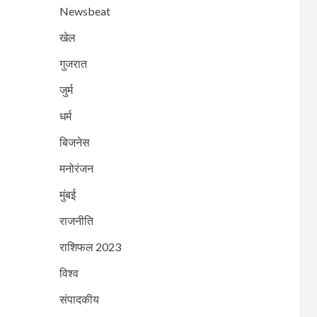
Newsbeat
खेल
3
गुजरात
NEWSBEAT
मुंबई
गोराई गांव के नागरिकों का
जुर्म
आर मध्य मनपा के खिलाफ
बड़ा विरोध प्रदर्शन
धर्म
बिजनेस
NEWSBEAT
गुजरात
4
अहमदाबाद से उड़ान भरने
मनोरंजन
के कुछ ही देर बाद एयर
इंडिया का विमान
मुंबई
दुर्घटनाग्रस्त; पायलट ने दी
राजनीति
चेतावनी
राशिफल 2023
NEWSBEAT
जुर्म
5
100 ग्राम सोना, 240
विश्व
ग्राम चांदी और 80 हजार
नगद बरामद और 4
संपादकीय
आरोपियों के साथ कुरार