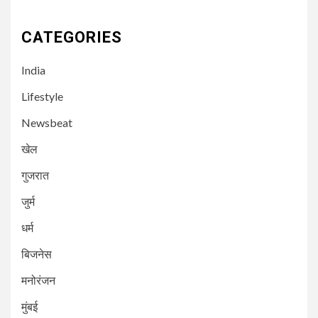
CATEGORIES
India
Lifestyle
Newsbeat
खेल
गुजरात
3
NEWSBEAT
मुंबई
जुर्म
गोराई गांव के नागरिकों का आर मध्य
मनपा के खिलाफ बड़ा विरोध प्रदर्शन
धर्म
बिजनेस
4
NEWSBEAT
गुजरात
मनोरंजन
अहमदाबाद से उड़ान भरने के कुछ ही देर
बाद एयर इंडिया का विमान
मुंबई