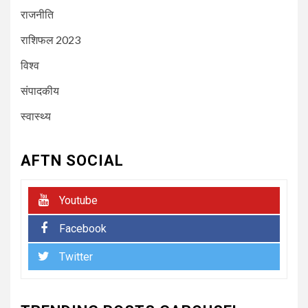
दुर्घटनाग्रस्त; पायलट ने दी चेतावनी
राजनीति
राशिफल 2023
5
NEWSBEAT
जुर्म
100 ग्राम सोना, 240 ग्राम चांदी और
विश्व
80 हजार नगद बरामद और 4 आरोपियों
के साथ कुरार पुलिस ने किया गिरफ्तार
संपादकीय
स्वास्थ्य
6
NEWSBEAT
मुंबई
फिल्म ‘जाट’ ने बॉक्स ऑफिस पर मचाया
AFTN SOCIAL
धमाल, कास्टिंग डायरेक्टर आलोक सिंह
की कास्टिंग को मिली सराहना
Youtube
7
NEWSBEAT
जुर्म
Facebook
मीरा-भाईंदर क्राइम ब्रांच ने दो
आरोपियों को गिरफ्ताफ कर 4 पिस्तौल,
Twitter
43 जिंदा कारतूस बरामद की