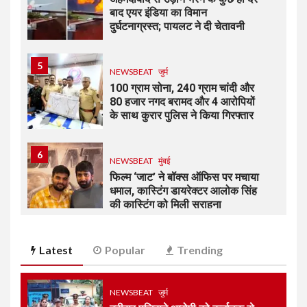
बाद एयर इंडिया का विमान
दुर्घटनाग्रस्त; पायलट ने दी चेतावनी
5
NEWSBEAT
जुर्म
100 ग्राम सोना, 240 ग्राम चांदी और
80 हजार नगद बरामद और 4 आरोपियों
के साथ कुरार पुलिस ने किया गिरफ्तार
6
NEWSBEAT
मुंबई
फिल्म ‘जाट’ ने बॉक्स ऑफिस पर मचाया
धमाल, कास्टिंग डायरेक्टर आलोक सिंह
की कास्टिंग को मिली सराहना
7
Latest
Popular
Trending
NEWSBEAT
जुर्म
मीरा-भाईंदर क्राइम ब्रांच ने दो
आरोपियों को गिरफ्ताफ कर 4 पिस्तौल,
43 जिंदा कारतूस बरामद की
NEWSBEAT
जुर्म