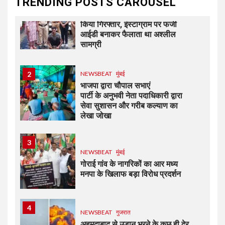
TRENDING POSTS CAROUSEL
1
NEWSBEAT
जुर्म
दहीसर पुलिसने आरोपी को कर्नाटक से
किया गिरफ्तार, इंस्टाग्राम पर फर्जी
आईडी बनाकर फैलाता था अश्लील
सामग्री
2
NEWSBEAT
मुंबई
भाजपा द्वारा चौपाल सभाएं
पार्टी के अनुभवी नेता पदाधिकारी द्वारा
सेवा सुशासन और गरीब कल्याण का
लेखा जोखा
3
NEWSBEAT
मुंबई
गोराई गांव के नागरिकों का आर मध्य
मनपा के खिलाफ बड़ा विरोध प्रदर्शन
4
NEWSBEAT
गुजरात
अहमदाबाद से उड़ान भरने के कुछ ही देर