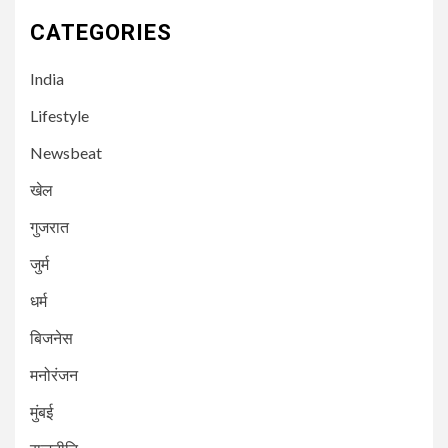
CATEGORIES
India
Lifestyle
Newsbeat
खेल
गुजरात
3
NEWSBEAT
मुंबई
जुर्म
गोराई गांव के नागरिकों का आर मध्य
मनपा के खिलाफ बड़ा विरोध प्रदर्शन
धर्म
बिजनेस
4
NEWSBEAT
गुजरात
मनोरंजन
अहमदाबाद से उड़ान भरने के कुछ ही देर
बाद एयर इंडिया का विमान
मुंबई
दुर्घटनाग्रस्त; पायलट ने दी चेतावनी