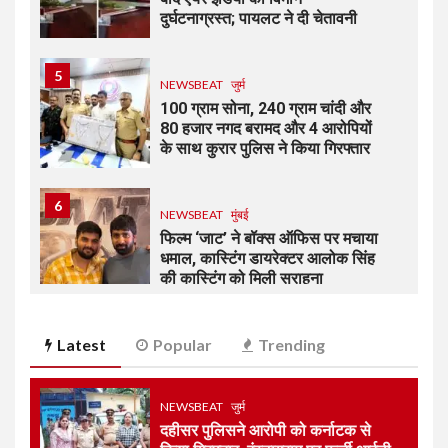
दुर्घटनाग्रस्त; पायलट ने दी चेतावनी
5
NEWSBEAT
जुर्म
100 ग्राम सोना, 240 ग्राम चांदी और
80 हजार नगद बरामद और 4 आरोपियों
के साथ कुरार पुलिस ने किया गिरफ्तार
6
NEWSBEAT
मुंबई
फिल्म ‘जाट’ ने बॉक्स ऑफिस पर मचाया
धमाल, कास्टिंग डायरेक्टर आलोक सिंह
की कास्टिंग को मिली सराहना
7
Latest
Popular
Trending
NEWSBEAT
जुर्म
मीरा-भाईंदर क्राइम ब्रांच ने दो
आरोपियों को गिरफ्ताफ कर 4 पिस्तौल,
43 जिंदा कारतूस बरामद की
NEWSBEAT
जुर्म
दहीसर पुलिसने आरोपी को कर्नाटक से